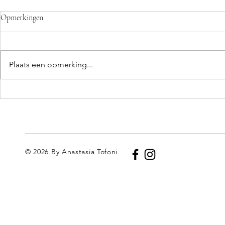
Opmerkingen
Plaats een opmerking...
'De blik van een vrouw' -
Waar de stad 
tentoonstelling in Italië 8 - 15
#fotorubriek
maart '26
© 2026 By Anastasia Tofoni